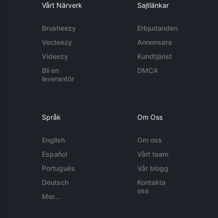
Vårt Närverk
Sajtlänkar
Brusheezy
Erbjudanden
Vecteezy
Annonsera
Videezy
Kundtjänst
Bli en
DMCA
leverantör
Språk
Om Oss
English
Om oss
Español
Vårt team
Português
Vår blogg
Deutsch
Kontakta
oss
Mer...