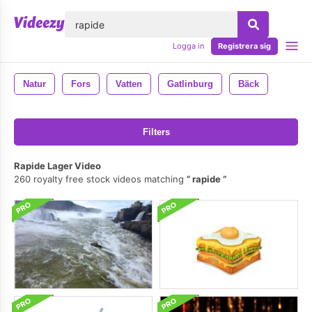
lose
Logga in
Registrera sig
Natur
Fors
Vatten
Gatlinburg
Bäck
Filters
Rapide Lager Video
260 royalty free stock videos matching
rapide