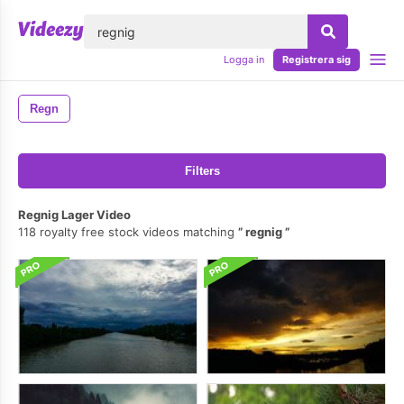
lose
Logga in
Registrera sig
Regn
Filters
Regnig Lager Video
118 royalty free stock videos matching
regnig