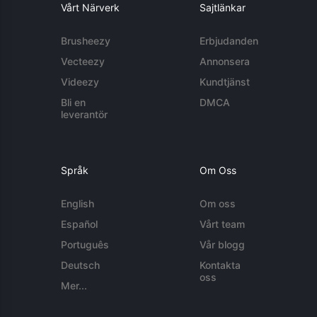
Vårt Närverk
Sajtlänkar
Brusheezy
Erbjudanden
Vecteezy
Annonsera
Videezy
Kundtjänst
Bli en
DMCA
leverantör
Språk
Om Oss
English
Om oss
Español
Vårt team
Português
Vår blogg
Deutsch
Kontakta
oss
Mer...