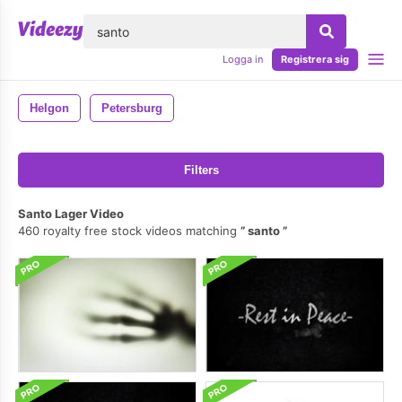
lose
Logga in
Registrera sig
Helgon
Petersburg
Filters
Santo Lager Video
460 royalty free stock videos matching
santo