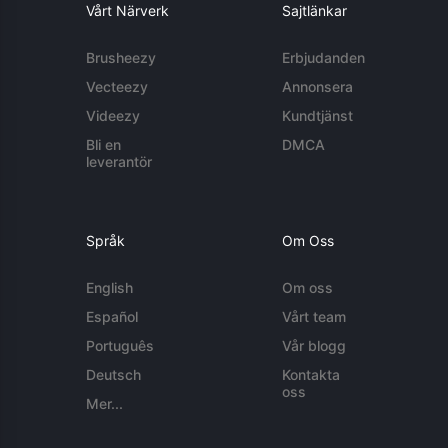
Vårt Närverk
Sajtlänkar
Brusheezy
Erbjudanden
Vecteezy
Annonsera
Videezy
Kundtjänst
Bli en
DMCA
leverantör
Språk
Om Oss
English
Om oss
Español
Vårt team
Português
Vår blogg
Deutsch
Kontakta
oss
Mer...