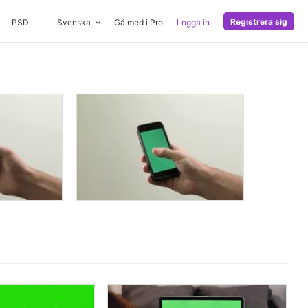
Registrera sig
PSD
Svenska
Gå med i Pro
Logga in