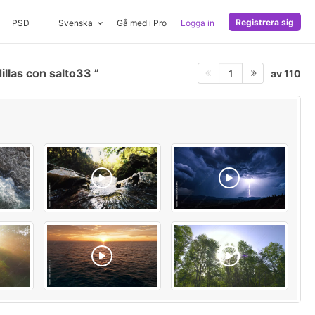
Registrera sig
PSD
Svenska
Gå med i Pro
Logga in
illas con salto33
av 110
1