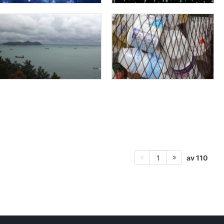
av 110
1