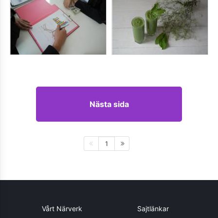
Nästa sida
1
Vårt Närverk
Sajtlänkar