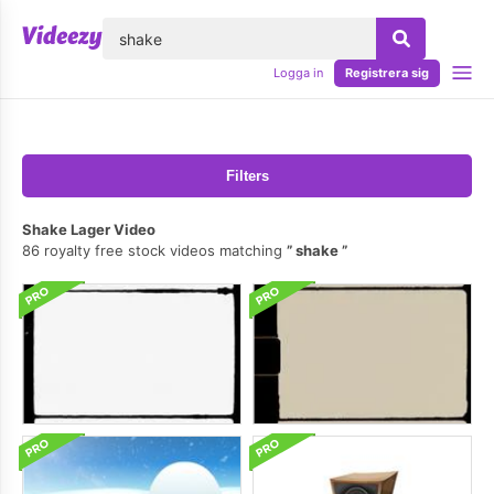
lose
Logga in
Registrera sig
Filters
Shake Lager Video
86 royalty free stock videos matching
shake