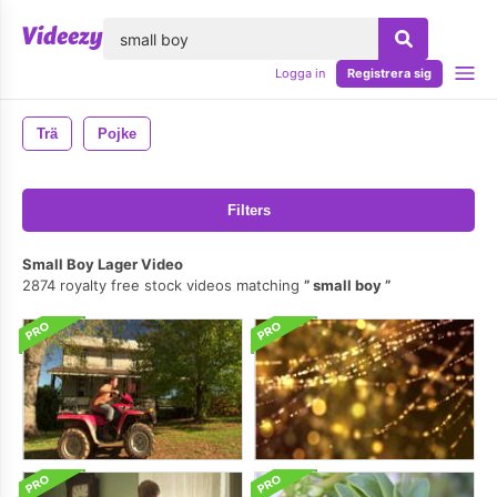
lose
Logga in
Registrera sig
Trä
Pojke
Filters
Small Boy Lager Video
2874 royalty free stock videos matching
small boy