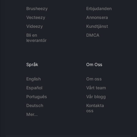
Brusheezy
Erbjudanden
Vecteezy
Annonsera
Videezy
Kundtjänst
Bli en
DMCA
leverantör
Språk
Om Oss
English
Om oss
Español
Vårt team
Português
Vår blogg
Deutsch
Kontakta
oss
Mer...