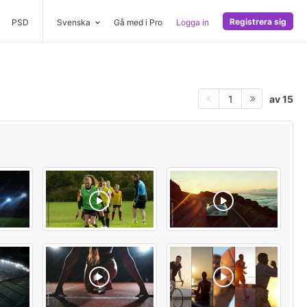
Registrera sig
PSD
Svenska
Gå med i Pro
Logga in
av 15
1