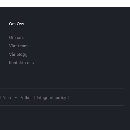
Om Oss
Om oss
Vårt team
Vår blogg
Kontakta oss
•
hållna
Villkor
Integritetspolicy