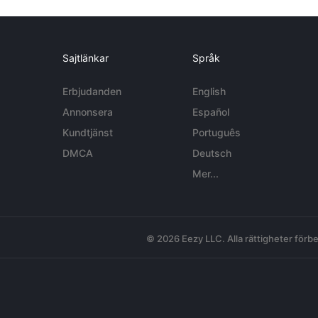
Sajtlänkar
Språk
Erbjudanden
English
Annonsera
Español
Kundtjänst
Português
DMCA
Deutsch
Mer...
© 2026 Eezy LLC. Alla rättigheter förbe