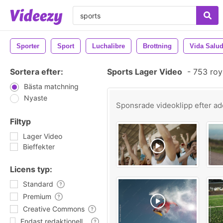
Sporter
Sport
Luchalibre
Brottning
Vida Salu
Sortera efter:
Sports Lager Video
-
753 roy
Bästa matchning
Nyaste
Sponsrade videoklipp efter
ad
Filtyp
Lager Video
Bieffekter
Licens typ:
Standard
Premium
Creative Commons
Endast redaktionell