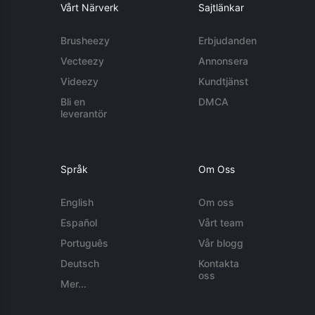
Vårt Närverk
Sajtlänkar
Brusheezy
Erbjudanden
Vecteezy
Annonsera
Videezy
Kundtjänst
Bli en
DMCA
leverantör
Språk
Om Oss
English
Om oss
Español
Vårt team
Português
Vår blogg
Deutsch
Kontakta
oss
Mer...