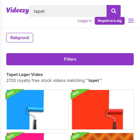
lose
Logga in
Registrera sig
Bakgrund
Filters
Tapet Lager Video
2720 royalty free stock videos matching
tapet