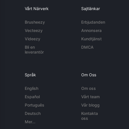
Vårt Närverk
Sajtlänkar
Brusheezy
Erbjudanden
Vecteezy
Annonsera
Videezy
Kundtjänst
Bli en
DMCA
leverantör
Språk
Om Oss
English
Om oss
Español
Vårt team
Português
Vår blogg
Deutsch
Kontakta
oss
Mer...