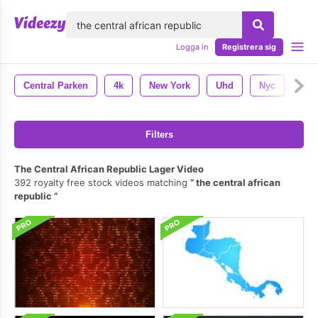
lose
Logga in
Registrera sig
Central Parken
4k
New York
Uhd
Nyc
Filters
The Central African Republic Lager Video
392 royalty free stock videos matching
the central african
republic