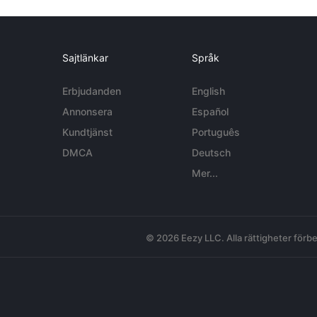
Sajtlänkar
Språk
Erbjudanden
English
Annonsera
Español
Kundtjänst
Português
DMCA
Deutsch
Mer...
© 2026 Eezy LLC. Alla rättigheter förbe