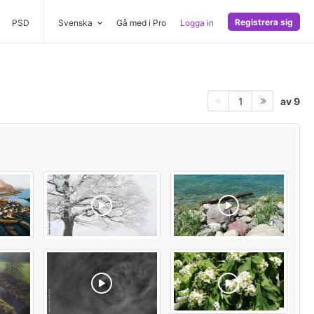
Registrera sig
PSD
Svenska
Gå med i Pro
Logga in
av 9
1