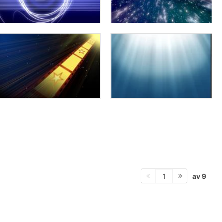
av 9
1