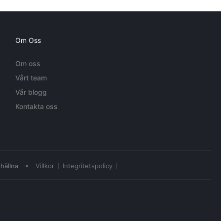
Om Oss
Om oss
Vårt team
Vår blogg
Kontakta oss
•
hållna
Villkor
Integritetspolicy