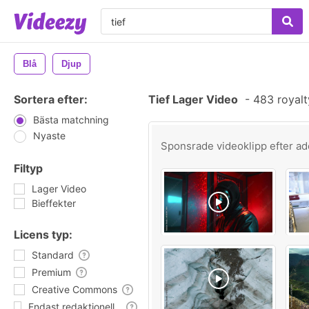
Blå
Djup
Sortera efter:
Tief Lager Video
-
483 royalt
Bästa matchning
Nyaste
Sponsrade videoklipp efter
ad
Filtyp
Lager Video
Bieffekter
Licens typ:
Standard
Premium
Creative Commons
Endast redaktionell