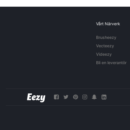
Vårt Närverk
Brusheezy
Vecteezy
Videezy
Bli en leverantör