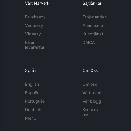
Vårt Närverk
Sajtlänkar
Brusheezy
Erbjudanden
Vecteezy
Annonsera
Videezy
Kundtjänst
Bli en
DMCA
leverantör
Språk
Om Oss
English
Om oss
Español
Vårt team
Português
Vår blogg
Deutsch
Kontakta
oss
Mer...