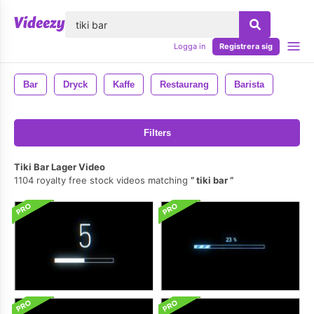
lose
Logga in
Registrera sig
Bar
Dryck
Kaffe
Restaurang
Barista
Filters
Tiki Bar Lager Video
1104 royalty free stock videos matching
tiki bar