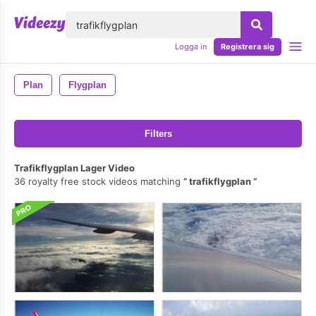
lose
Logga in
Registrera sig
Plan
Flygplan
Filters
Trafikflygplan Lager Video
36 royalty free stock videos matching
trafikflygplan