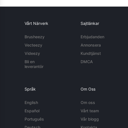
Vårt Närverk
Sajtlänkar
Brusheezy
Erbjudanden
Vecteezy
Annonsera
Videezy
Kundtjänst
Bli en
DMCA
leverantör
Språk
Om Oss
English
Om oss
Español
Vårt team
Português
Vår blogg
Deutsch
Kontakta