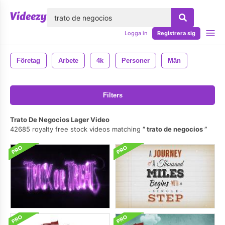
lose
Logga in
Registrera sig
Företag
Arbete
4k
Personer
Män
Filters
Trato De Negocios Lager Video
42685 royalty free stock videos matching
trato de negocios