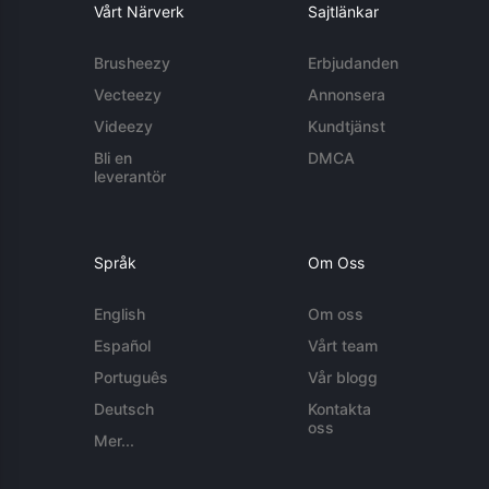
Vårt Närverk
Sajtlänkar
Brusheezy
Erbjudanden
Vecteezy
Annonsera
Videezy
Kundtjänst
Bli en
DMCA
leverantör
Språk
Om Oss
English
Om oss
Español
Vårt team
Português
Vår blogg
Deutsch
Kontakta
oss
Mer...