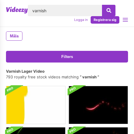
lose
Logga in
Registrera sig
Måla
Filters
Varnish Lager Video
793 royalty free stock videos matching
varnish