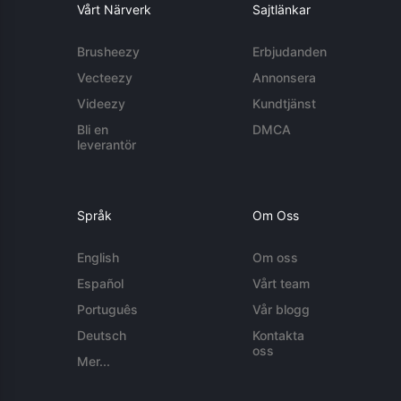
Vårt Närverk
Sajtlänkar
Brusheezy
Erbjudanden
Vecteezy
Annonsera
Videezy
Kundtjänst
Bli en
DMCA
leverantör
Språk
Om Oss
English
Om oss
Español
Vårt team
Português
Vår blogg
Deutsch
Kontakta
oss
Mer...