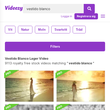
lose
Logga in
Registrera sig
Vit
Natur
Moln
Svartvitt
Träd
Filters
Vestido Blanco Lager Video
9113 royalty free stock videos matching
vestido blanco