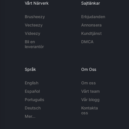
Vårt Närverk
Sajtlänkar
Brusheezy
Erbjudanden
Vecteezy
Annonsera
Videezy
Kundtjänst
Bli en
DMCA
leverantör
Språk
Om Oss
English
Om oss
Español
Vårt team
Português
Vår blogg
Deutsch
Kontakta
oss
Mer...