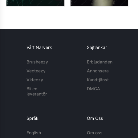
Vårt Närverk
Sajtlänkar
Brusheezy
Erbjudanden
Vecteezy
Annonsera
Videezy
Kundtjänst
Bli en
DMCA
leverantör
Språk
Om Oss
English
Om oss