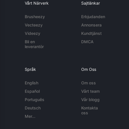
Vårt Närverk
Sajtlänkar
Brusheezy
Erbjudanden
Vecteezy
Annonsera
Videezy
Kundtjänst
Bli en
DMCA
leverantör
Språk
Om Oss
English
Om oss
Español
Vårt team
Português
Vår blogg
Deutsch
Kontakta
oss
Mer...