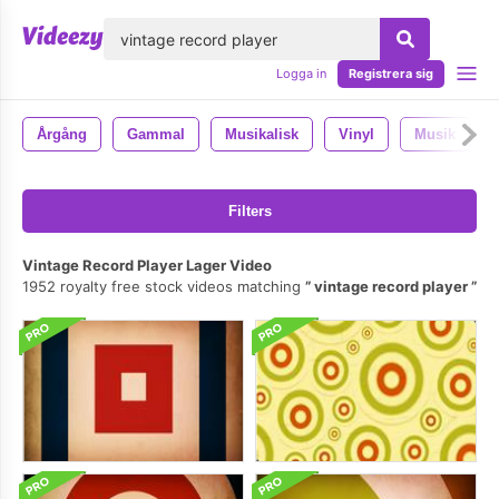
lose
Logga in
Registrera sig
Årgång
Gammal
Musikalisk
Vinyl
Musik
Filters
Vintage Record Player Lager Video
1952 royalty free stock videos matching
vintage record player