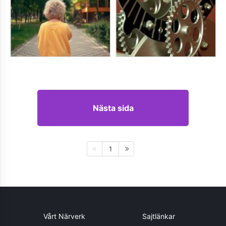
Nästa sida
1
Vårt Närverk
Sajtlänkar