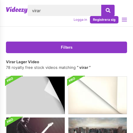
lose
Logga in
Registrera sig
Filters
Virar Lager Video
78 royalty free stock videos matching
virar