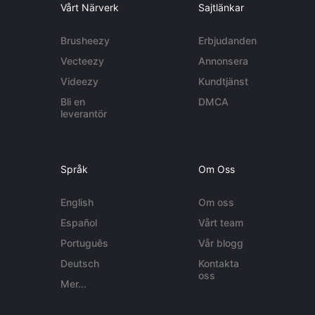
Vårt Närverk
Sajtlänkar
Brusheezy
Erbjudanden
Vecteezy
Annonsera
Videezy
Kundtjänst
Bli en
DMCA
leverantör
Språk
Om Oss
English
Om oss
Español
Vårt team
Português
Vår blogg
Deutsch
Kontakta
oss
Mer...