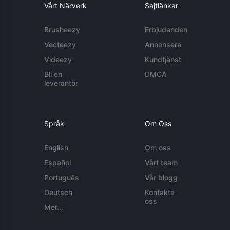
Vårt Närverk
Sajtlänkar
Brusheezy
Erbjudanden
Vecteezy
Annonsera
Videezy
Kundtjänst
Bli en
DMCA
leverantör
Språk
Om Oss
English
Om oss
Español
Vårt team
Português
Vår blogg
Deutsch
Kontakta
oss
Mer...