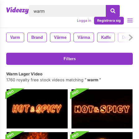
lose
Logga in
Registrera sig
Varm
Brand
Värme
Värma
Kaffe
Dryck
Filters
Warm Lager Video
1760 royalty free stock videos matching
warm