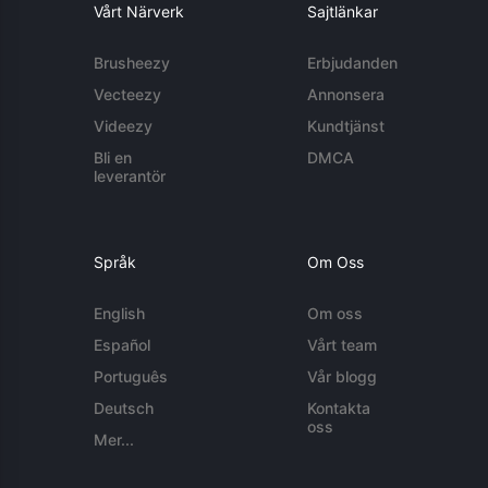
Vårt Närverk
Sajtlänkar
Brusheezy
Erbjudanden
Vecteezy
Annonsera
Videezy
Kundtjänst
Bli en
DMCA
leverantör
Språk
Om Oss
English
Om oss
Español
Vårt team
Português
Vår blogg
Deutsch
Kontakta
oss
Mer...