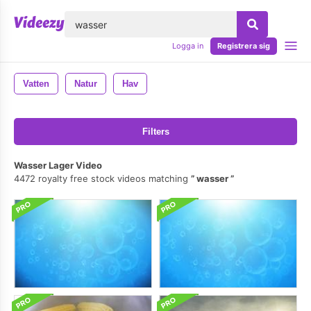
lose
Logga in
Registrera sig
Vatten
Natur
Hav
Filters
Wasser Lager Video
4472 royalty free stock videos matching
wasser