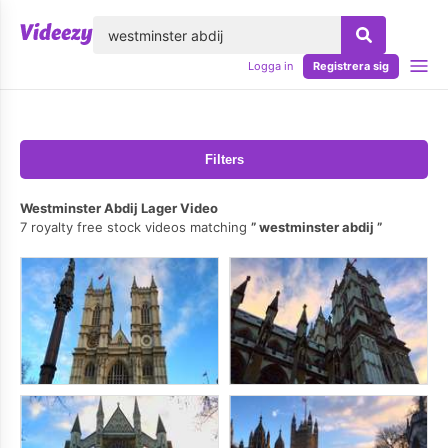
lose
Logga in
Registrera sig
Filters
Westminster Abdij Lager Video
7 royalty free stock videos matching
westminster abdij