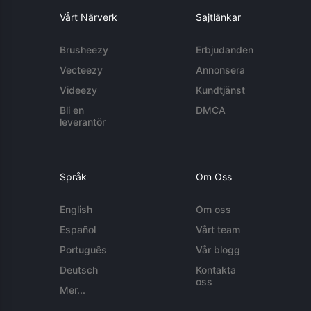
Vårt Närverk
Sajtlänkar
Brusheezy
Erbjudanden
Vecteezy
Annonsera
Videezy
Kundtjänst
Bli en
DMCA
leverantör
Språk
Om Oss
English
Om oss
Español
Vårt team
Português
Vår blogg
Deutsch
Kontakta
oss
Mer...