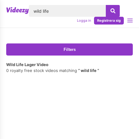
lose
Logga in
Registrera sig
Filters
Wild Life Lager Video
0 royalty free stock videos matching
wild life