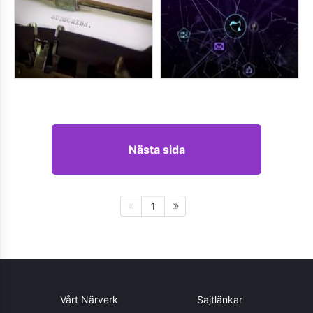
Nästa sida
1
Vårt Närverk
Sajtlänkar