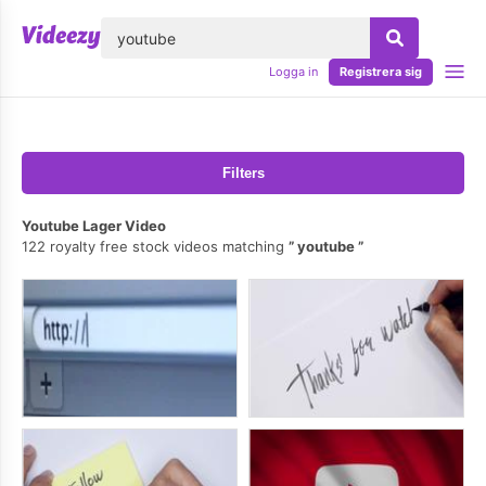
lose
Logga in
Registrera sig
Filters
Youtube Lager Video
122 royalty free stock videos matching
youtube