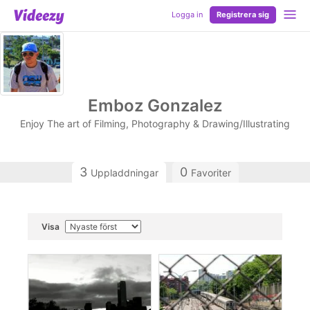
Logga in
Registrera sig
Emboz Gonzalez
Enjoy The art of Filming, Photography & Drawing/Illustrating
3
0
Uppladdningar
Favoriter
Visa