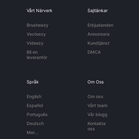
Vårt Närverk
Sajtlänkar
Brusheezy
Erbjudanden
Vecteezy
Annonsera
Videezy
Kundtjänst
Bli en
DMCA
leverantör
Språk
Om Oss
English
Om oss
Español
Vårt team
Português
Vår blogg
Deutsch
Kontakta
oss
Mer...