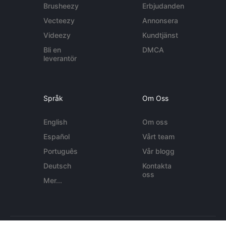
Brusheezy
Erbjudanden
Vecteezy
Annonsera
Videezy
Kundtjänst
Bli en
DMCA
leverantör
Språk
Om Oss
English
Om oss
Español
Vårt team
Português
Vår blogg
Deutsch
Kontakta
oss
Mer...