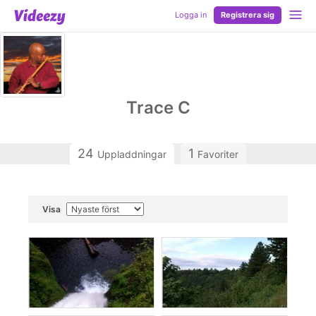
Logga in
Registrera sig
Trace C
24
1
Uppladdningar
Favoriter
Visa