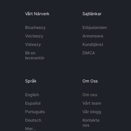
Vårt Närverk
Sajtlänkar
Brusheezy
Erbjudanden
Vecteezy
Annonsera
Videezy
Kundtjänst
Bli en
DMCA
leverantör
Språk
Om Oss
English
Om oss
Español
Vårt team
Português
Vår blogg
Deutsch
Kontakta
oss
Mer...