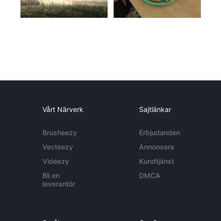
Vårt Närverk
Sajtlänkar
Brusheezy
Erbjudanden
Vecteezy
Annonsera
Videezy
Kundtjänst
Bli en
DMCA
leverantör