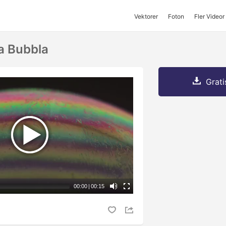
Vektorer
Foton
Fler Videor
a Bubbla
Grati
00:00
|
00:15