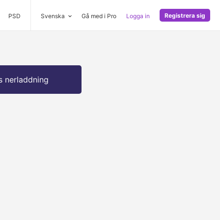
Registrera sig
PSD
Svenska
Gå med i Pro
Logga in
s nerladdning