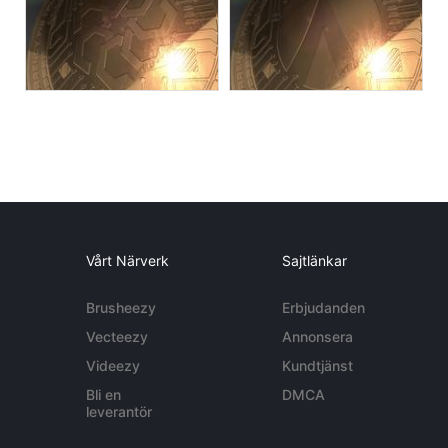
Vårt Närverk
Sajtlänkar
Brusheezy
Erbjudanden
Vecteezy
Annonsera
Videezy
Kundtjänst
Bli en
DMCA
leverantör