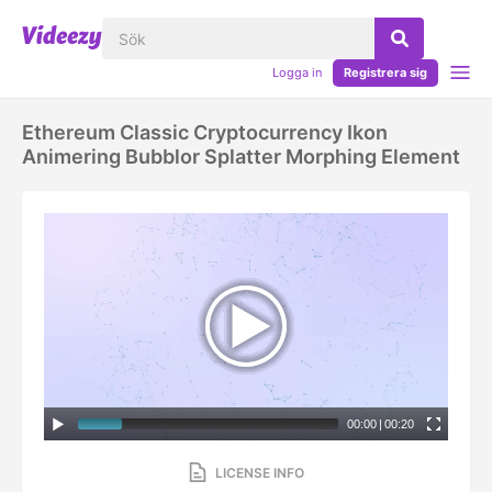
Logga in
Registrera sig
Ethereum Classic Cryptocurrency Ikon
Animering Bubblor Splatter Morphing Element
00:00
|
00:20
LICENSE INFO