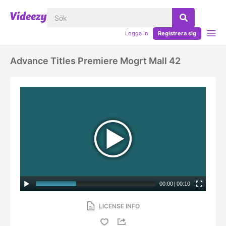
Logga in
Registrera sig
Advance Titles Premiere Mogrt Mall 42
00:00
|
00:10
LICENSE INFO