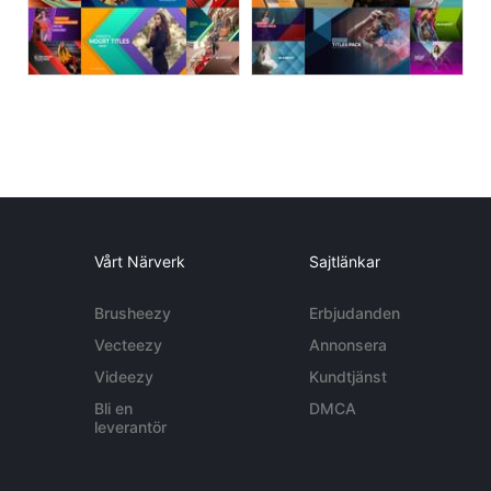
Vårt Närverk
Sajtlänkar
Brusheezy
Erbjudanden
Vecteezy
Annonsera
Videezy
Kundtjänst
Bli en
DMCA
leverantör