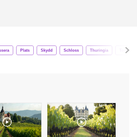
ssera
Plats
Skydd
Schloss
Thuringia
Torn