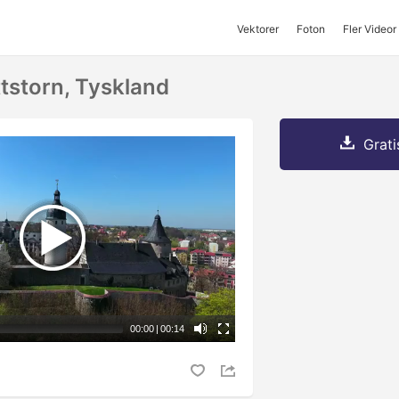
Vektorer
Foton
Fler Videor
ttstorn, Tyskland
Grati
00:00
|
00:14