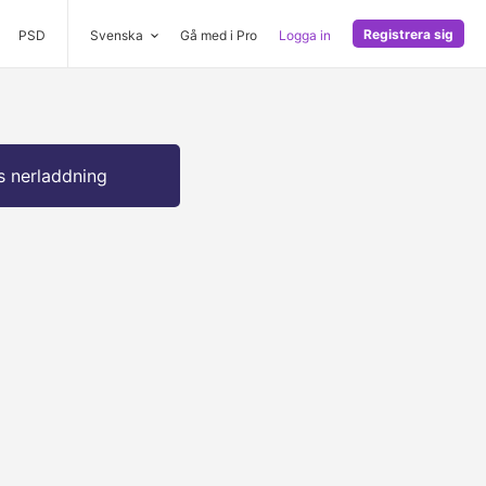
Registrera sig
PSD
Svenska
Gå med i Pro
Logga in
s nerladdning