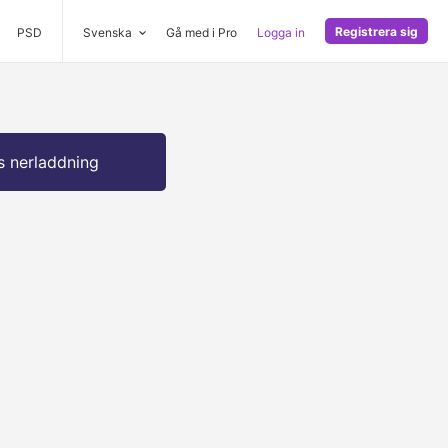
Registrera sig
PSD
Svenska
Gå med i Pro
Logga in
s nerladdning