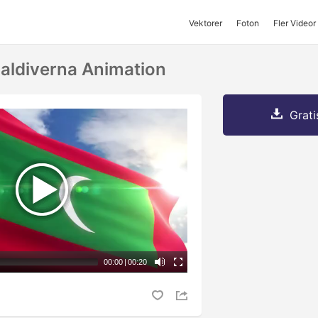
Vektorer
Foton
Fler Videor
Maldiverna Animation
Grati
00:00
|
00:20