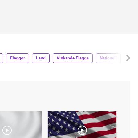
Flaggor
Land
Vinkande Flagga
Nationell
Symb