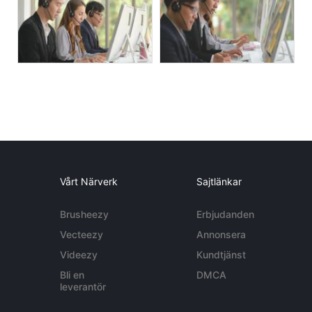
Vårt Närverk
Sajtlänkar
Brusheezy
Erbjudanden
Vecteezy
Annonsera
Videezy
Kundtjänst
Bli en
DMCA
leverantör