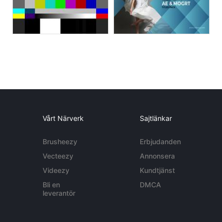
Vårt Närverk
Sajtlänkar
Brusheezy
Erbjudanden
Vecteezy
Annonsera
Videezy
Kundtjänst
Bli en
DMCA
leverantör