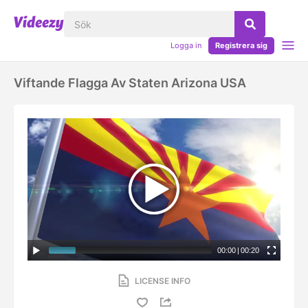
Logga in
Registrera sig
Viftande Flagga Av Staten Arizona USA
00:00
|
00:20
LICENSE INFO