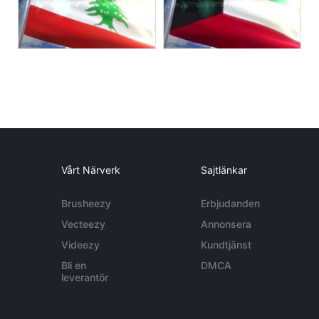
Vårt Närverk
Sajtlänkar
Brusheezy
Erbjudanden
Vecteezy
Annonsera
Videezy
Kundtjänst
Bli en
DMCA
leverantör