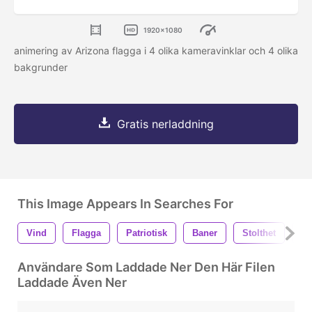
1920x1080
animering av Arizona flagga i 4 olika kameravinklar och 4 olika
bakgrunder
Gratis nerladdning
This Image Appears In Searches For
Vind
Flagga
Patriotisk
Baner
Stolthet
Vi
Användare Som Laddade Ner Den Här Filen
Laddade Även Ner