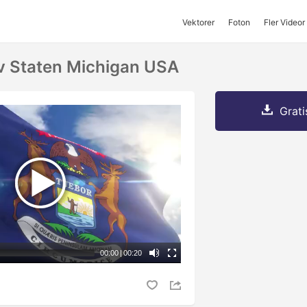
Vektorer
Foton
Fler Videor
Av Staten Michigan USA
Grati
00:00
|
00:20