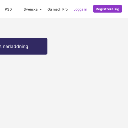
Registrera sig
PSD
Svenska
Gå med i Pro
Logga in
s nerladdning