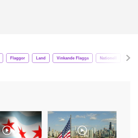
Flaggor
Land
Vinkande Flagga
Nationell
Symb