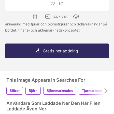
1920x1080
animering med tjurar och björnsfigurer och dollarräkningar på
bordet. finans- och aktiemarknadskonceptet
Gratis nerladdning
This Image Appears In Searches For
Siffror
Björn
Björnmarknaden
Tjurmarknad
F
Användare Som Laddade Ner Den Här Filen
Laddade Även Ner