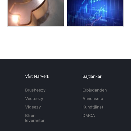
Vårt Närverk
Sajtlänkar
Brusheezy
Erbjudanden
Vecteezy
Annonsera
Videezy
Kundtjänst
Bli en
DMCA
leverantör