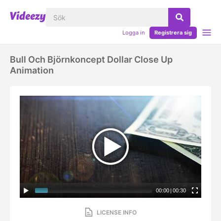
Logga in
Registrera sig
Bull Och Björnkoncept Dollar Close Up
Animation
00:00
|
00:30
LICENSE INFO