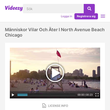
Logga in
Registrera sig
Människor Vilar Och Äter I North Avenue Beach
Chicago
00:00
|
00:23
LICENSE INFO