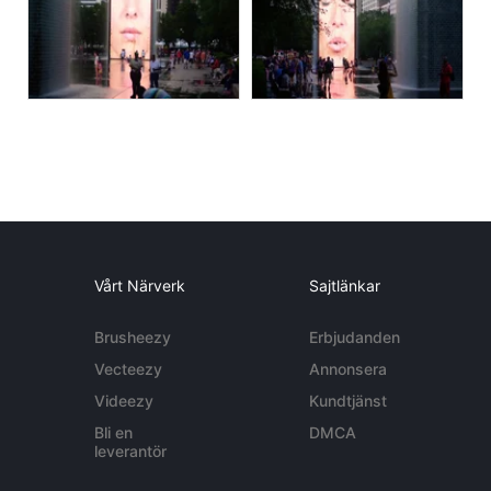
Vårt Närverk
Sajtlänkar
Brusheezy
Erbjudanden
Vecteezy
Annonsera
Videezy
Kundtjänst
Bli en
DMCA
leverantör