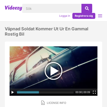
Logga in
Registrera sig
Väpnad Soldat Kommer Ut Ur En Gammal
Rostig Bil
00:00
|
00:09
LICENSE INFO