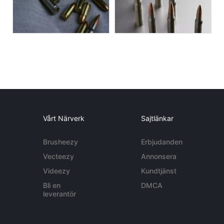
Vårt Närverk
Sajtlänkar
Brusheezy
Erbjudanden
Vecteezy
Annonsera
Videezy
Kundtjänst
Bli en
DMCA
leverantör