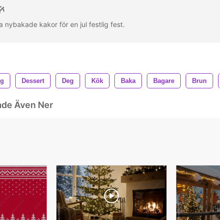
 nybakade kakor för en jul festlig fest.
ng
Dessert
Deg
Kök
Baka
Bagare
Brun
ade Även Ner