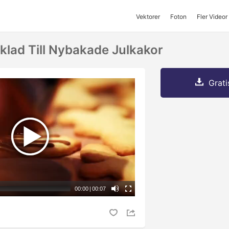
Vektorer
Foton
Fler Videor
klad Till Nybakade Julkakor
Grati
00:00
|
00:07