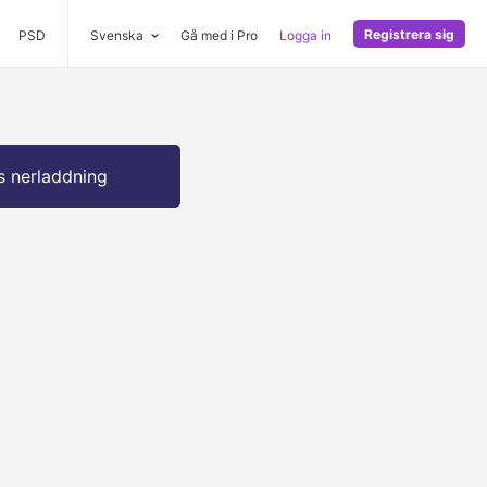
Registrera sig
PSD
Svenska
Gå med i Pro
Logga in
s nerladdning