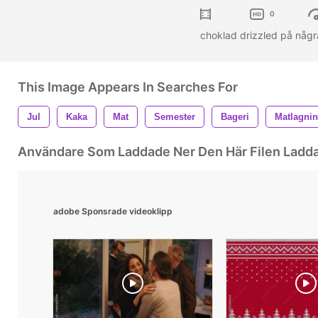
0
choklad drizzled på några
This Image Appears In Searches For
Jul
Kaka
Mat
Semester
Bageri
Matlagni
Användare Som Laddade Ner Den Här Filen Ladd
adobe Sponsrade videoklipp