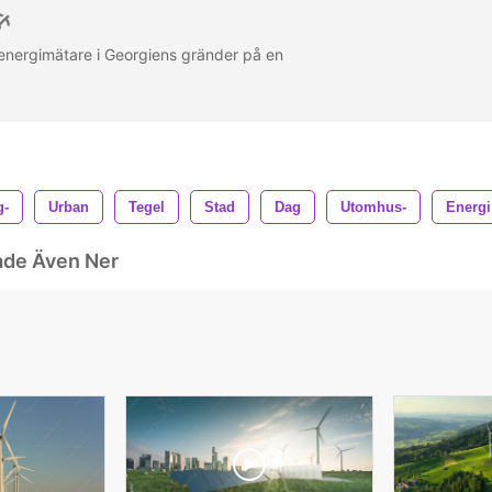
 energimätare i Georgiens gränder på en
g-
Urban
Tegel
Stad
Dag
Utomhus-
Energi
ade Även Ner