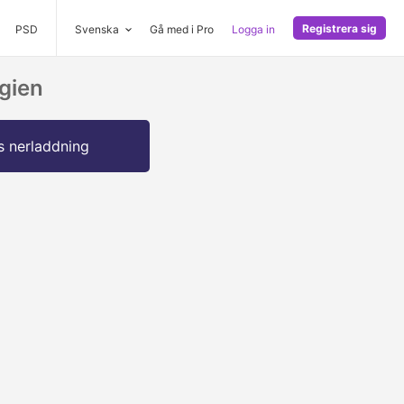
Registrera sig
PSD
Svenska
Gå med i Pro
Logga in
gien
s nerladdning