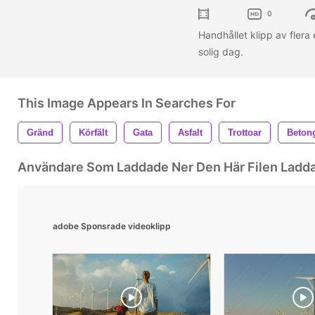
0
Handhållet klipp av flera
solig dag.
This Image Appears In Searches For
Gränd
Körfält
Gata
Asfalt
Trottoar
Beton
Användare Som Laddade Ner Den Här Filen Ladd
adobe Sponsrade videoklipp