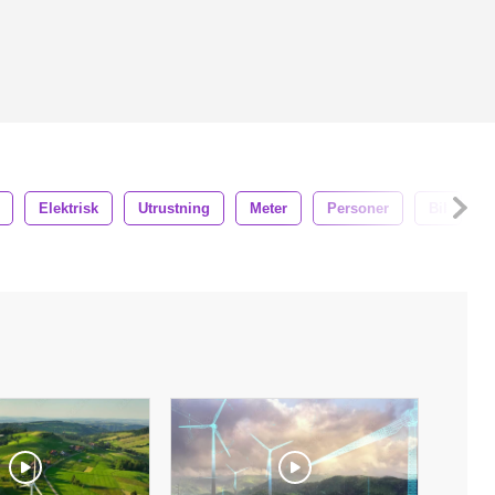
Elektrisk
Utrustning
Meter
Personer
Bil
T