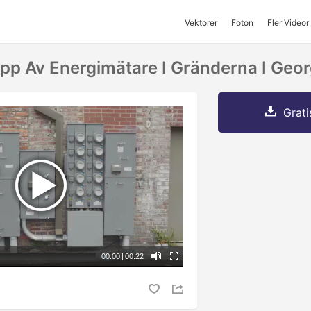
Vektorer
Foton
Fler Videor
ipp Av Energimätare I Gränderna I Geor
Grati
00:00
|
00:22