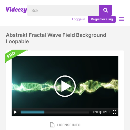
Logga in
Registrera sig
Abstrakt Fractal Wave Field Background
Loopable
00:00
|
00:10
LICENSE INFO