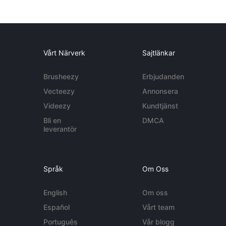
Vårt Närverk
Sajtlänkar
Brusheezy
Erbjudanden
Vecteezy
Annonsera
Videezy
Kundtjänst
Bli en
DMCA
leverantör
Språk
Om Oss
English
Om oss
Español
Vårt team
Português
Vår blogg