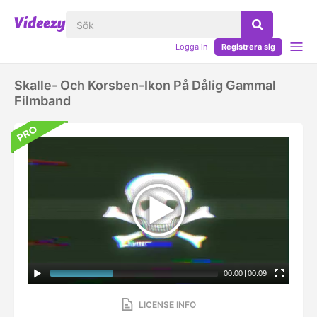
Logga in
Registrera sig
Skalle- Och Korsben-Ikon På Dålig Gammal
Filmband
00:00
|
00:09
LICENSE INFO