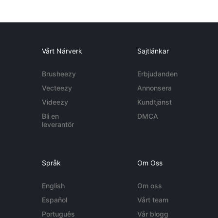
Vårt Närverk
Sajtlänkar
Brusheezy
Erbjudanden
Vecteezy
Annonsera
Videezy
Kundtjänst
Bli en
DMCA
leverantör
Språk
Om Oss
English
Om oss
Español
Vårt team
Português
Vår blogg