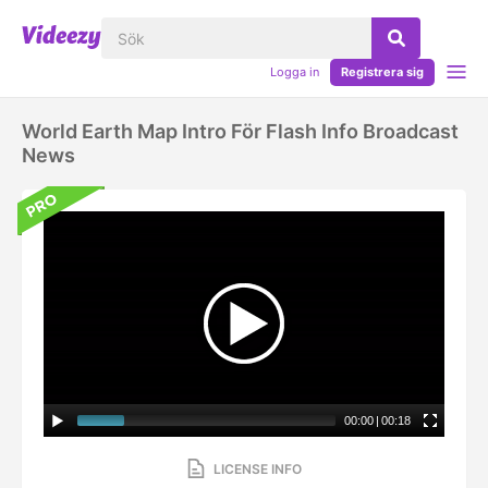
Logga in
Registrera sig
World Earth Map Intro För Flash Info Broadcast
News
00:00
|
00:18
LICENSE INFO