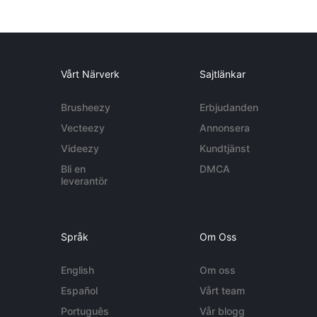
Vårt Närverk
Sajtlänkar
Brusheezy
Erbjudanden
Vecteezy
Annonsera
Videezy
Kundtjänst
Bli en
DMCA
leverantör
Språk
Om Oss
English
Om oss
Español
Vårt team
Português
Vår blogg