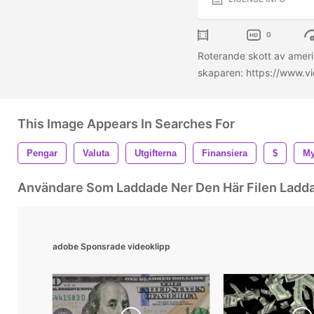
0
Roterande skott av ameri
skaparen: https://www.v
This Image Appears In Searches For
Pengar
Valuta
Utgifterna
Finansiera
$
My
Användare Som Laddade Ner Den Här Filen Ladd
adobe Sponsrade videoklipp