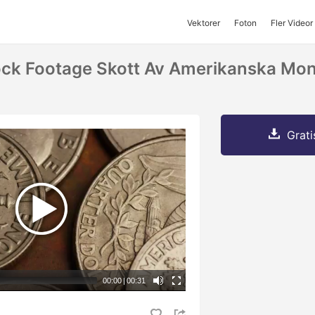
Vektorer
Foton
Fler Videor
ck Footage Skott Av Amerikanska Mon
9
Grati
00:00
|
00:31