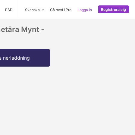
Registrera sig
PSD
Svenska
Gå med i Pro
Logga in
etära Mynt -
s nerladdning