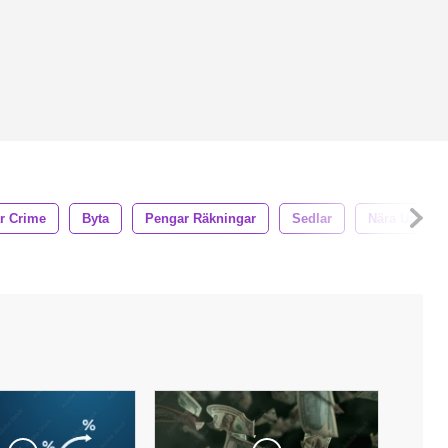
ar Crime
Byta
Pengar Räkningar
Sedlar
Nära Upp Pe