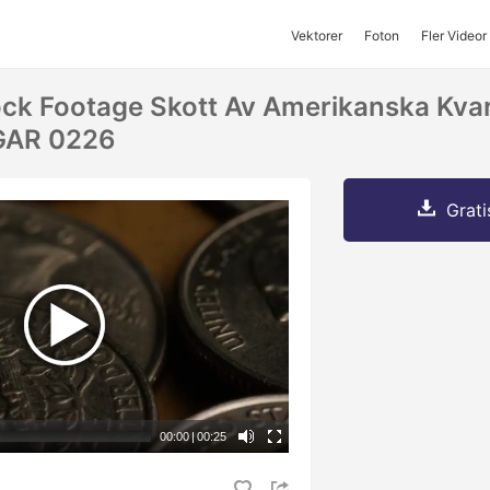
Vektorer
Foton
Fler Videor
ck Footage Skott Av Amerikanska Kvar
NGAR 0226
Grati
00:00
|
00:25