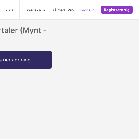
Registrera sig
PSD
Svenska
Gå med i Pro
Logga in
taler (mynt -
s nerladdning