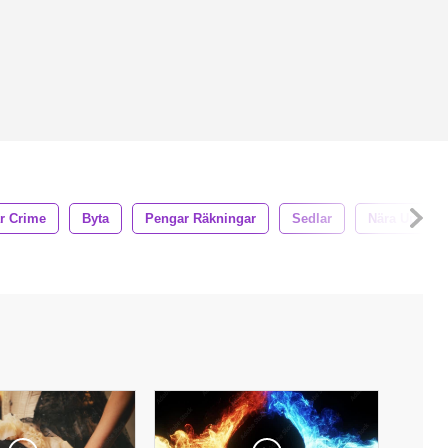
ar Crime
Byta
Pengar Räkningar
Sedlar
Nära Upp Pe