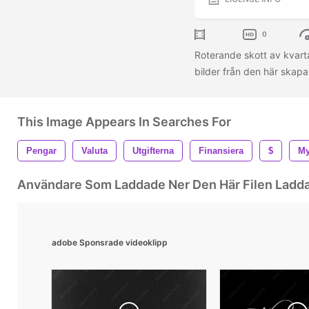
0
Roterande skott av kvarta
bilder från den här skapa
This Image Appears In Searches For
Pengar
Valuta
Utgifterna
Finansiera
$
My
Användare Som Laddade Ner Den Här Filen Ladd
adobe Sponsrade videoklipp