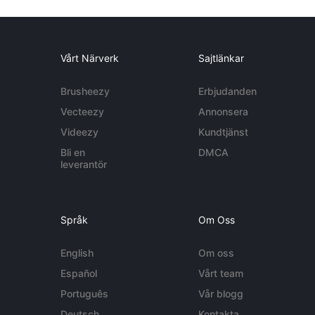
Vårt Närverk
Sajtlänkar
Brusheezy
Erbjudanden
Vecteezy
Annonsera
Videezy
Kundtjänst
Bli en
DMCA
leverantör
Språk
Om Oss
English
Om oss
Español
Vårt team
Português
Vår blogg
Deutsch
Kontakta