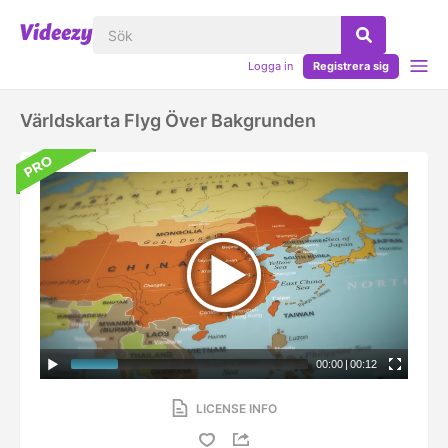
Logga in
Registrera sig
Världskarta Flyg Över Bakgrunden
00:00
|
00:12
LICENSE INFO